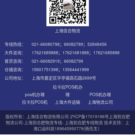
上海佳合物流
专线热线：
021-66080798；66082789；52848456
大件咨询：
17621689888；17621681888；17621685888
普货咨询：
021-66082919；66082799
仓储咨询：
15601751398；13564441999
公司地址：
上海市嘉定区华亭镇高石路2699号
拉卡拉POS机办
pos机办理
理
POS机办理
拉卡拉POS机
上海大件运输
上海物流公司
版权所有：上海佳合物流有限公司
沪ICP备17019188号
上海到合肥
物流公司-上海到合肥物流专线- 上海到合肥专线物流 技术支持：上
海口品科技189645950779(杨先生）