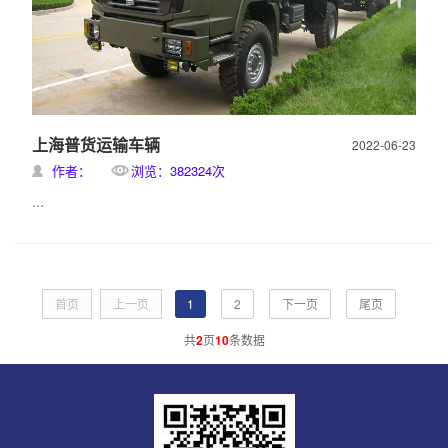
上海普货运输车辆
2022-06-23
作者：
浏览：382324次
...
首页
上一页
1
2
下一页
尾页
共
2
页
10
条数据