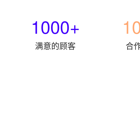
1000+
1
满意的顾客
合
>>
上海仓储服务>>