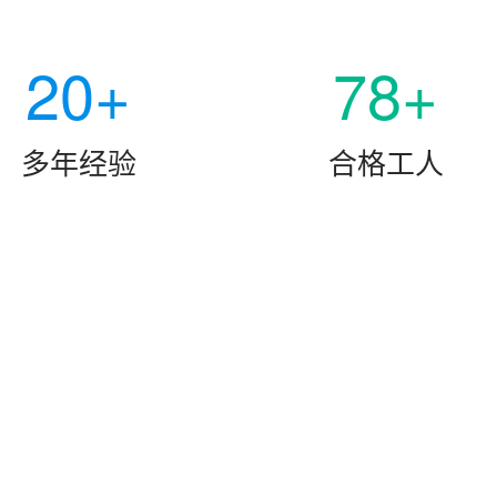
20+
78+
多年经验
合格工人
国大件物流>>
全普通货运