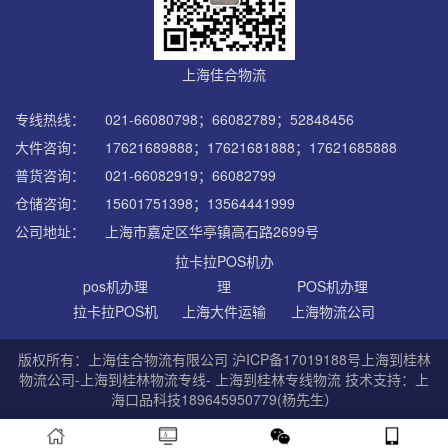
上海佳合物流
专线热线：
021-66080798；66082789；52848456
大件咨询：
17621689888；17621681888；17621685888
普货咨询：
021-66082919；66082799
仓储咨询：
15601751398；13564441999
公司地址：
上海市嘉定区华亭镇高石路2699号
拉卡拉POS机办
pos机办理
理
POS机办理
拉卡拉POS机
上海大件运输
上海物流公司
版权所有：上海佳合物流有限公司
沪ICP备17019188号
上海到桂林
物流公司-上海到桂林物流专线- 上海到桂林专线物流 技术支持：上
海口品科技189645950779(杨先生）