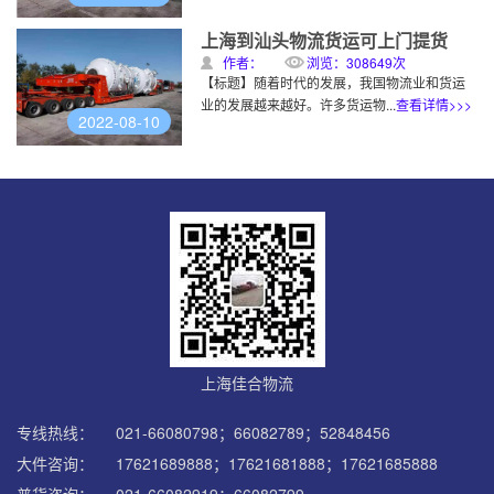
上海到汕头物流货运可上门提货
作者：
浏览：308649次
【标题】随着时代的发展，我国物流业和货运
业的发展越来越好。许多货运物...
查看详情>>>
2022-08-10
上海佳合物流
专线热线：
021-66080798；66082789；52848456
大件咨询：
17621689888；17621681888；17621685888
普货咨询：
021-66082919；66082799