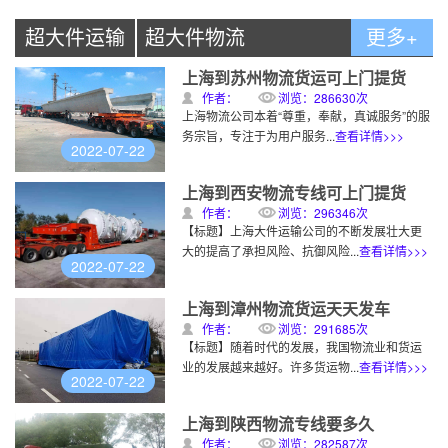
超大件运输
超大件物流
更多+
上海到苏州物流货运可上门提货
作者：
浏览：286630次
上海物流公司本着“尊重，奉献，真诚服务”的服
务宗旨，专注于为用户服务...
查看详情>>>
2022-07-22
上海到西安物流专线可上门提货
作者：
浏览：296346次
【标题】上海大件运输公司的不断发展壮大更
大的提高了承担风险、抗御风险...
查看详情>>>
2022-07-22
上海到漳州物流货运天天发车
作者：
浏览：291685次
【标题】随着时代的发展，我国物流业和货运
业的发展越来越好。许多货运物...
查看详情>>>
2022-07-22
上海到陕西物流专线要多久
作者：
浏览：282587次