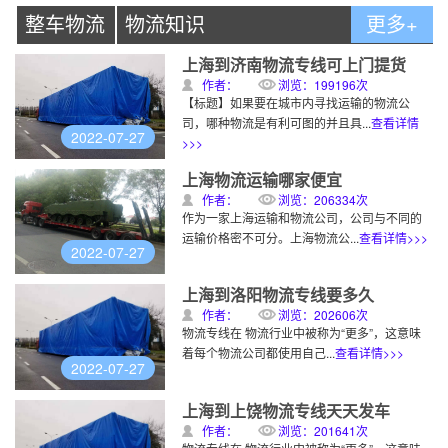
整车物流
物流知识
更多+
上海到济南物流专线可上门提货
作者：
浏览：199196次
【标题】如果要在城市内寻找运输的物流公
司，哪种物流是有利可图的并且具...
查看详情
2022-07-27
>>>
上海物流运输哪家便宜
作者：
浏览：206334次
作为一家上海运输和物流公司，公司与不同的
运输价格密不可分。上海物流公...
查看详情>>>
2022-07-27
上海到洛阳物流专线要多久
作者：
浏览：202606次
物流专线在 物流行业中被称为“更多”，这意味
着每个物流公司都使用自己...
查看详情>>>
2022-07-27
上海到上饶物流专线天天发车
作者：
浏览：201641次