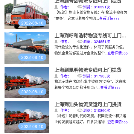
上海到青岛物流专线可上门提货
评价晒单
上海到宁波物流公司
物流专线
2020-12-22
作者：
浏览：310391次
【标题】物流专线货物专线：在 物流中被称为
评价晒单
上海到温州物流公司
物流专线
2020-12-22
“更多”，这意味着每个物流...
查看详情>>>
2022-08-10
上海到呼和浩特物流专线可上门提货
作者：
浏览：324851次
现代物流的专业化运作，体现了其服务价值，
物流企业能够通过对企业的整个...
查看详情>>>
2022-08-10
上海到昆明物流专线可上门提货
作者：
浏览：317905次
物流专线在 物流行业中被称为“更多”，这意味
着每个物流公司都使用自己...
查看详情>>>
2022-08-10
上海到汕头物流货运可上门提货
作者：
浏览：310860次
【标题】随着时代的发展，我国物流业和货运
业的发展越来越好。许多货运物...
查看详情>>>
2022-08-10