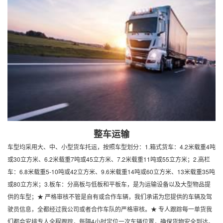
整车运输
车型均采用大、中、小型货车托运，按照车型划分：1.箱式货车：4.2米载重4吨
或30立方米、6.2米载重7吨或45立方米、7.2米载重11吨或55立方米；2.高栏
车：6.8米载重5-10吨或42立方米、9.6米载重14吨或60立方米、13米载重35吨
或80立方米；3.板车：分高板与低板和平板车，是为运输设备以及大型物品提
供的车型；★ 严格审核不管是自有或合作车辆，我们承诺为您提供的车辆及驾
驶员信息，全都经过我公司或者合作车队的严格审核。★ 专人跟踪每一单货我
们都会安排专人全程跟踪，每隔4小时定位一次车辆位置，确保货物安全到达。