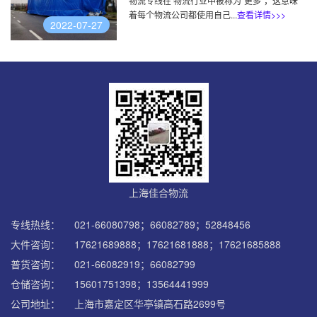
物流专线在 物流行业中被称为“更多”，这意味
着每个物流公司都使用自己...
查看详情>>>
2022-07-27
上海佳合物流
专线热线：
021-66080798；66082789；52848456
大件咨询：
17621689888；17621681888；17621685888
普货咨询：
021-66082919；66082799
仓储咨询：
15601751398；13564441999
公司地址：
上海市嘉定区华亭镇高石路2699号