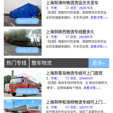
上海到漳州物流货运天天发车
作者：
浏览：292676次
【标题】随着时代的发展，我国物流业和货运
业的发展越来越好。许多货运物...
查看详情>>>
2022-07-22
上海到陕西物流专线要多久
作者：
浏览：283585次
【标题】随着时代的发展，我国物流业和货运
业的发展越来越好。许多货运物...
查看详情>>>
2022-07-22
热门专线
整车物流
更多+
上海到青岛物流专线可上门提货
作者：
浏览：309464次
【标题】物流专线货物专线：在 物流中被称为
“更多”，这意味着每个物流...
查看详情>>>
2022-08-10
上海到呼和浩特物流专线可上门提货
作者：
浏览：323747次
现代物流的专业化运作，体现了其服务价值，