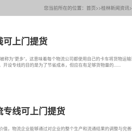
您当前所在的位置：
首页
>>
桂林新闻资讯
>
线可上门提货
中被称为“更多”，这意味着每个物流公司都使用自己的卡车将货物运
开设专线的目的是为了节省成本，但应在有足够货物量的......
流专线可上门提货
价值，物流企业能够通过对企业的整个生产和流通结果的调整与完善