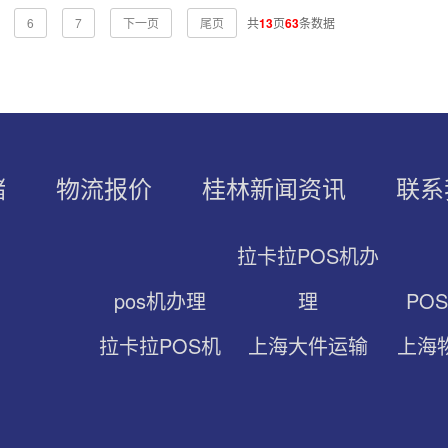
6
7
下一页
尾页
共
13
页
63
条数据
储
物流报价
桂林新闻资讯
联系
拉卡拉POS机办
pos机办理
理
PO
拉卡拉POS机
上海大件运输
上海