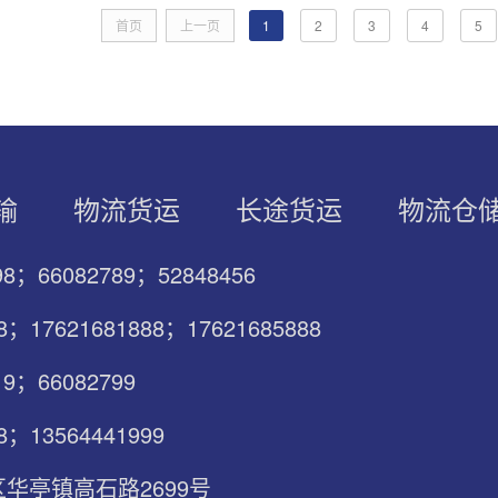
首页
上一页
1
2
3
4
5
输
物流货运
长途货运
物流仓
798；66082789；52848456
88；17621681888；17621685888
19；66082799
8；13564441999
华亭镇高石路2699号