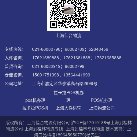
上海佳合物流
专线热线：
021-66080798；66082789；52848456
大件咨询：
17621689888；17621681888；17621685888
普货咨询：
021-66082919；66082799
仓储咨询：
15601751398；13564441999
公司地址：
上海市嘉定区华亭镇高石路2699号
拉卡拉POS机办
pos机办理
理
POS机办理
拉卡拉POS机
上海大件运输
上海物流公司
版权所有：上海佳合物流有限公司
沪ICP备17019188号
上海到桂林
物流公司-上海到桂林物流专线- 上海到桂林专线物流 技术支持：上
海口品科技189645950779(杨先生）